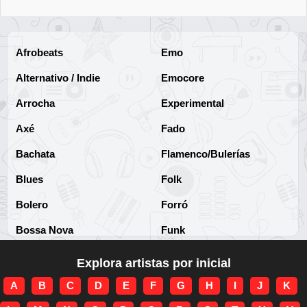
Afrobeats
Emo
Alternativo / Indie
Emocore
Arrocha
Experimental
Axé
Fado
Bachata
Flamenco/Bulerías
Blues
Folk
Bolero
Forró
Bossa Nova
Funk
Brega
Funk Brasileño
Explora artistas por inicial
Brega-funk
Funk Internacional
A
B
C
D
E
F
G
H
I
J
K
Cha-Cha
Gospel/Religioso