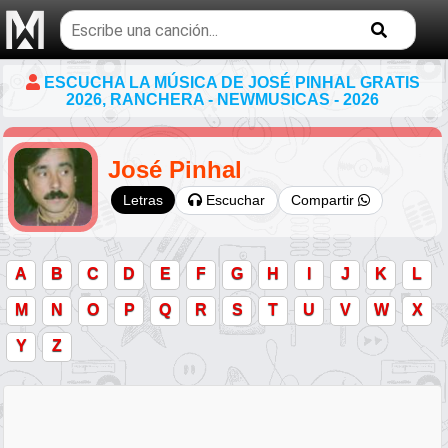
Buscar
temas
musicales
ESCUCHA LA MÚSICA DE JOSÉ PINHAL GRATIS
2026, RANCHERA - NEWMUSICAS - 2026
José Pinhal
Escuchar
Compartir
Letras
A
B
C
D
E
F
G
H
I
J
K
L
M
N
O
P
Q
R
S
T
U
V
W
X
Y
Z