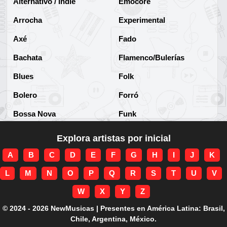
Alternativo / Indie
Emocore
Arrocha
Experimental
Axé
Fado
Bachata
Flamenco/Bulerías
Blues
Folk
Bolero
Forró
Bossa Nova
Funk
Brega
Funk Brasileño
Explora artistas por inicial
Brega-funk
Funk Internacional
A
B
C
D
E
F
G
H
I
J
K
Cha-Cha
Gospel/Religioso
L
M
N
O
P
Q
R
S
T
U
V
Clássico
Gótico
W
X
Y
Z
Corridos
Grunge
© 2024 - 2026 NewMusicas | Presentes en América Latina: Brasil,
Chile, Argentina, México.
Country
Guarania