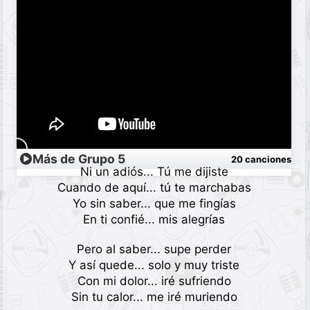
Más de Grupo 5
20 canciones
Ni un adiós... Tú me dijiste
Cuando de aquí... tú te marchabas
Yo sin saber... que me fingías
En ti confié... mis alegrías
Pero al saber... supe perder
Y así quede... solo y muy triste
Con mi dolor... iré sufriendo
Sin tu calor... me iré muriendo