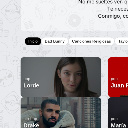
No me sueltes ven q
Te neces
Conmigo, c
Inicio
Bad Bunny
Canciones Religiosas
Taylo
pop
pop
Lorde
Juan 
hip-hop
pop
Drake
María