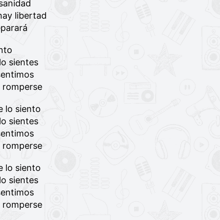
sanidad
ay libertad
parará
ento
lo sientes
 sentimos
e romperse
e lo siento
lo sientes
 sentimos
e romperse
e lo siento
lo sientes
 sentimos
e romperse