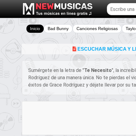
Buscar
temas
musicales
Inicio
Bad Bunny
Canciones Religiosas
Taylo
ESCUCHAR MÚSICA Y L
Sumérgete en la letra de "
Te Necesito
", la increí
Rodríguez de una manera única. No te pierdas el v
éxitos de Grace Rodríguez y déjate llevar por su ta