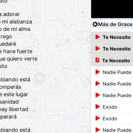
ito
a adorar
 mi alabanza
Más de Grace
o de mi alma
trego
Te Necesito
uedaré
Te Necesito
 hace fuerte
ue quiero verte
Te Necesito
ito
Nadie Puede 
biando está
Nadie Puede 
romperás
 este lugar
Nadie Puede 
sanidad
Exodo
ay libertad
parará
Exodo
biando está
Nadie Puede 