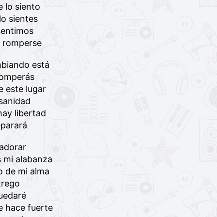
e lo siento
lo sientes
 sentimos
e romperse
biando está
romperás
 este lugar
sanidad
ay libertad
parará
 adorar
 mi alabanza
o de mi alma
trego
uedaré
 hace fuerte