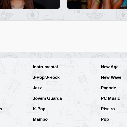
Instrumental
New Age
J-Pop/J-Rock
New Wave
Jazz
Pagode
Jovem Guarda
PC Music
s
K-Pop
Piseiro
Mambo
Pop