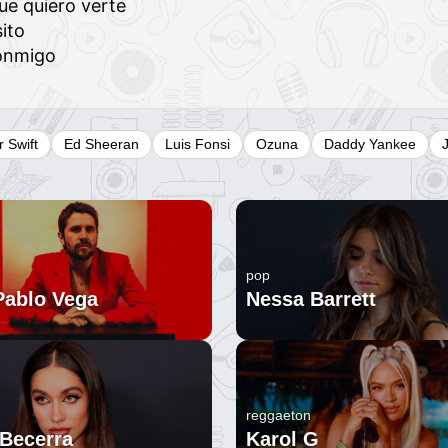
ue quiero verte
ito
onmigo
r Swift
Ed Sheeran
Luis Fonsi
Ozuna
Daddy Yankee
pop
Pablo Vega
Nessa Barrett
reggaeton
 Becerra
Karol G