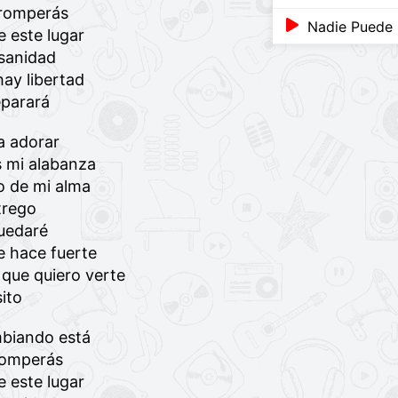
 romperás
Nadie Puede 
 este lugar
sanidad
ay libertad
parará
a adorar
 mi alabanza
o de mi alma
trego
uedaré
 hace fuerte
 que quiero verte
ito
biando está
romperás
 este lugar