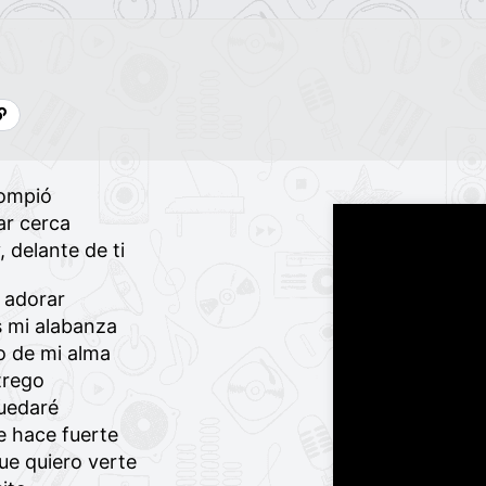
rompió
r cerca
 delante de ti
 adorar
 mi alabanza
o de mi alma
trego
uedaré
 hace fuerte
ue quiero verte