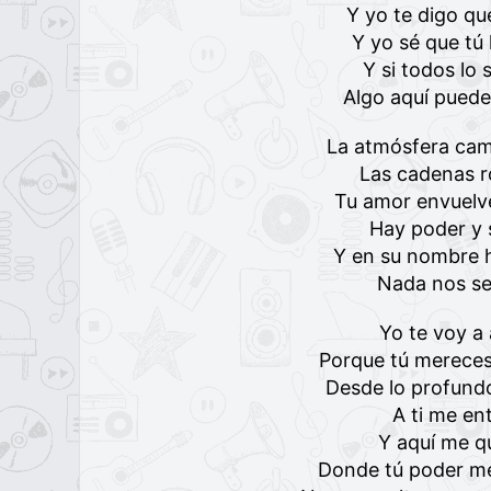
Y yo te digo qu
Y yo sé que tú 
Y si todos lo
Algo aquí pued
La atmósfera cam
Las cadenas 
Tu amor envuelve
Hay poder y 
Y en su nombre h
Nada nos se
Yo te voy a
Porque tú mereces
Desde lo profund
A ti me en
Y aquí me q
Donde tú poder me