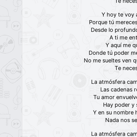
Te neces
Y hoy te voy 
Porque tú mereces
Desde lo profund
A ti me en
Y aquí me q
Donde tú poder me
No me sueltes ven q
Te neces
La atmósfera cam
Las cadenas 
Tu amor envuelve
Hay poder y 
Y en su nombre h
Nada nos se
La atmósfera cam