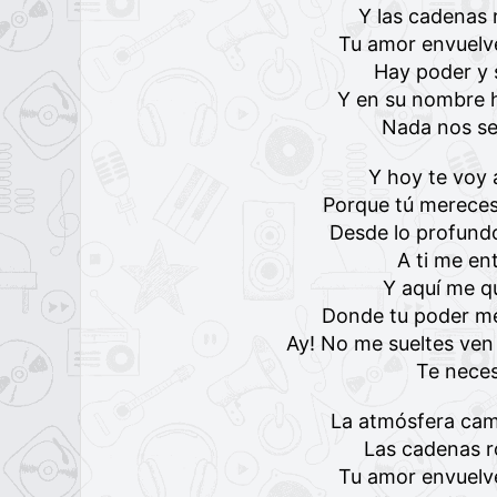
Y las cadenas
Tu amor envuelve
Hay poder y 
Y en su nombre h
Nada nos se
Y hoy te voy 
Porque tú mereces
Desde lo profund
A ti me en
Y aquí me q
Donde tu poder me
Ay! No me sueltes ven
Te neces
La atmósfera cam
Las cadenas 
Tu amor envuelve