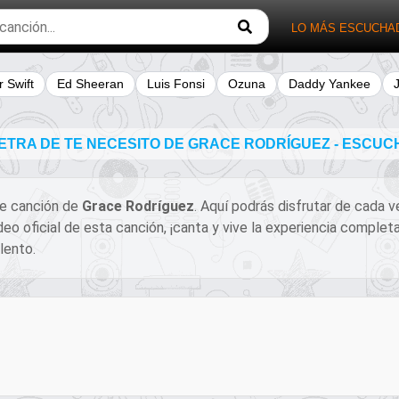
LO MÁS ESCUCHA
r Swift
Ed Sheeran
Luis Fonsi
Ozuna
Daddy Yankee
ETRA DE TE NECESITO DE GRACE RODRÍGUEZ - ESCU
ble canción de
Grace Rodríguez
. Aquí podrás disfrutar de cada v
ideo oficial de esta canción, ¡canta y vive la experiencia comp
lento.