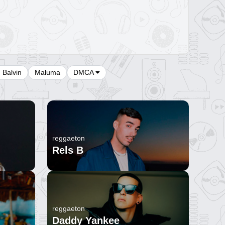
J Balvin
Maluma
DMCA
reggaeton
Rels B
reggaeton
Daddy Yankee