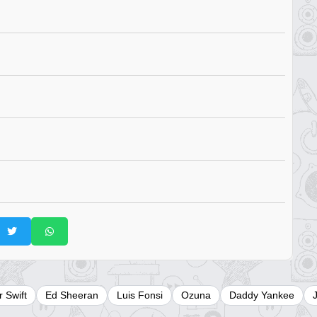
r Swift
Ed Sheeran
Luis Fonsi
Ozuna
Daddy Yankee