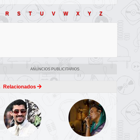
R
S
T
U
V
W
X
Y
Z
ANUNCIOS PUBLICITARIOS
Relacionados