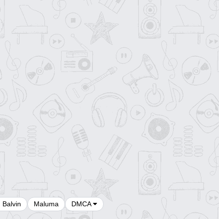
J Balvin
Maluma
DMCA