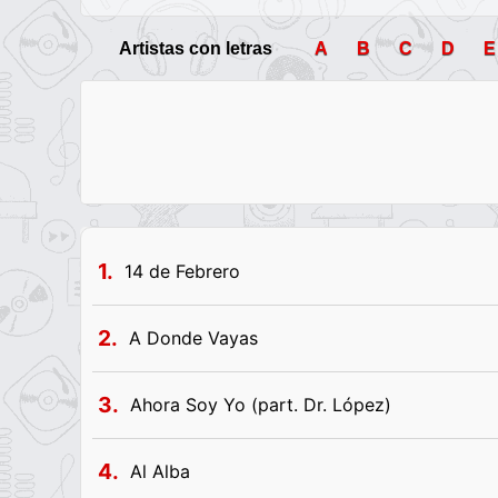
Artistas con letras
A
B
C
D
E
1.
14 de Febrero
2.
A Donde Vayas
3.
Ahora Soy Yo (part. Dr. López)
4.
Al Alba