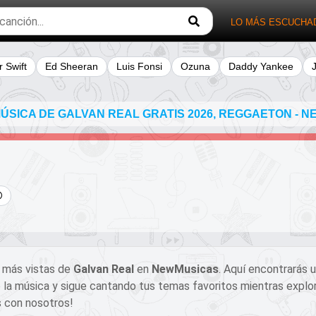
LO MÁS ESCUCHA
r Swift
Ed Sheeran
Luis Fonsi
Ozuna
Daddy Yankee
SICA DE GALVAN REAL GRATIS 2026, REGGAETON - NE
s más vistas de
Galvan Real
en
NewMusicas
. Aquí encontrarás 
 la música y sigue cantando tus temas favoritos mientras explor
s con nosotros!