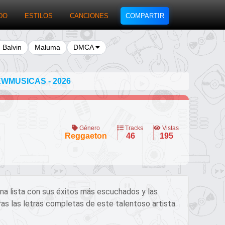
DO
ESTILOS
CANCIONES
COMPARTIR
J Balvin
Maluma
DMCA
WMUSICAS - 2026
Género
Tracks
Vistas
Reggaeton
46
195
una lista con sus éxitos más escuchados y las
as las letras completas de este talentoso artista.