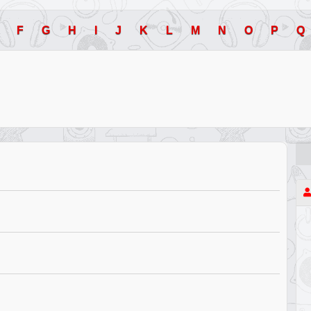
F
G
H
I
J
K
L
M
N
O
P
Q