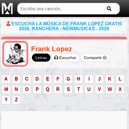
Buscar
temas
musicales
ESCUCHA LA MÚSICA DE FRANK LOPEZ GRATIS
2026, RANCHERA - NEWMUSICAS - 2026
Frank Lopez
Escuchar
Compartir
Letras
A
B
C
D
E
F
G
H
I
J
K
L
M
N
O
P
Q
R
S
T
U
V
W
X
Y
Z