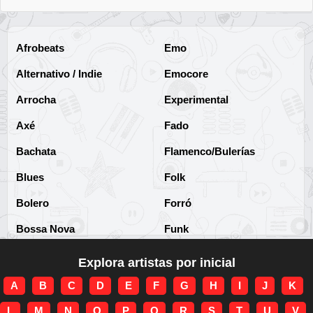
Afrobeats
Emo
Alternativo / Indie
Emocore
Arrocha
Experimental
Axé
Fado
Bachata
Flamenco/Bulerías
Blues
Folk
Bolero
Forró
Bossa Nova
Funk
Brega
Funk Brasileño
Explora artistas por inicial
Brega-funk
Funk Internacional
A
B
C
D
E
F
G
H
I
J
K
Cha-Cha
Gospel/Religioso
L
M
N
O
P
Q
R
S
T
U
V