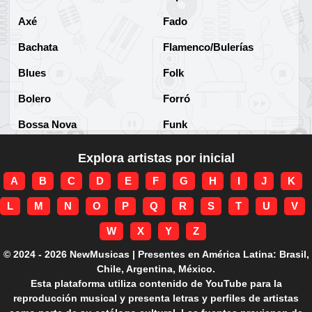
Axé
Fado
Bachata
Flamenco/Bulerías
Blues
Folk
Bolero
Forró
Bossa Nova
Funk
Brega
Funk Brasileño
Explora artistas por inicial
Brega-funk
Funk Internacional
A
B
C
D
E
F
G
H
I
J
K
Cha-Cha
Gospel/Religioso
L
M
N
O
P
Q
R
S
T
U
V
Clássico
Gótico
W
X
Y
Z
Corridos
Grunge
© 2024 - 2026 NewMusicas | Presentes en América Latina: Brasil,
Chile, Argentina, México.
Country
Guarania
Esta plataforma utiliza contenido de YouTube para la
reproducción musical y presenta letras y perfiles de artistas
Cuarteto
Hard rock