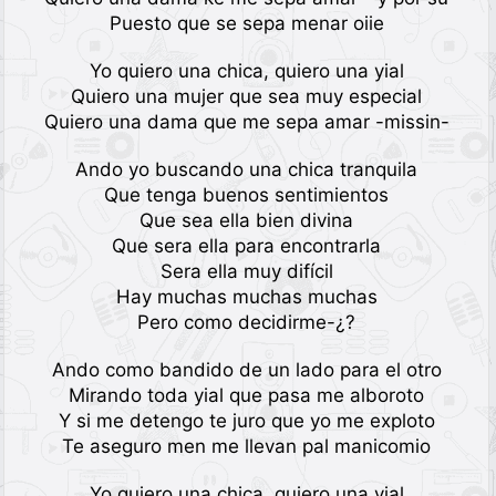
Puesto que se sepa menar oiie
Yo quiero una chica, quiero una yial
Quiero una mujer que sea muy especial
Quiero una dama que me sepa amar -missin-
Ando yo buscando una chica tranquila
Que tenga buenos sentimientos
Que sea ella bien divina
Que sera ella para encontrarla
Sera ella muy difícil
Hay muchas muchas muchas
Pero como decidirme-¿?
Ando como bandido de un lado para el otro
Mirando toda yial que pasa me alboroto
Y si me detengo te juro que yo me exploto
Te aseguro men me llevan pal manicomio
Yo quiero una chica, quiero una yial