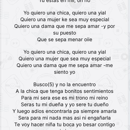
Tu estas en mii, oh no
Yo quiero una chica, quiero una yial
Quiero una mujer ke sea muy especial
Quiero una dama que me sepa amar -y por
su puesto
Que se sepa menar oiie
Yo quiero una chica, quiero una yial
Quiero una mujer que sea muy especial
Quiero una dama que me sepa amar -me
siento yo
Busco(5) y no la encuentro
A la chica que tenga bonitos sentimientos
Para mi sera ese es mi trono mi reino
Seras tu mi dueña y yo sere tu dueño
Y luego adios encontrarla pa siempre amarla
Sera para mi nada mas asi ni engañarla
Te voy hacer niña tu boca yo besar contigo