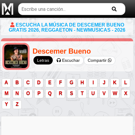
Buscar
temas
musicales
ESCUCHA LA MÚSICA DE DESCEMER BUENO
GRATIS 2026, REGGAETON - NEWMUSICAS - 2026
Descemer Bueno
Escuchar
Compartir
Letras
A
B
C
D
E
F
G
H
I
J
K
L
M
N
O
P
Q
R
S
T
U
V
W
X
Y
Z