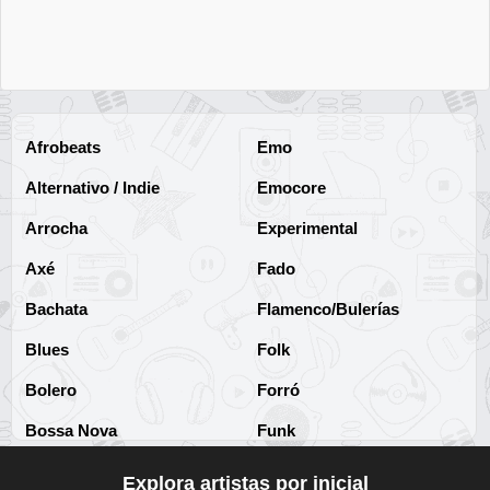
Afrobeats
Emo
Alternativo / Indie
Emocore
Arrocha
Experimental
Axé
Fado
Bachata
Flamenco/Bulerías
Blues
Folk
Bolero
Forró
Bossa Nova
Funk
Brega
Funk Brasileño
Explora artistas por inicial