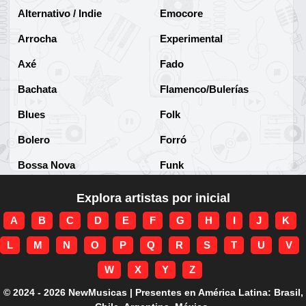
Alternativo / Indie
Emocore
Arrocha
Experimental
Axé
Fado
Bachata
Flamenco/Bulerías
Blues
Folk
Bolero
Forró
Bossa Nova
Funk
Brega
Funk Brasileño
Explora artistas por inicial
Brega-funk
Funk Internacional
A
B
C
D
E
F
G
H
I
J
K
Cha-Cha
Gospel/Religioso
L
M
N
O
P
Q
R
S
T
U
V
Clássico
Gótico
W
X
Y
Z
Corridos
Grunge
© 2024 - 2026 NewMusicas | Presentes en América Latina: Brasil,