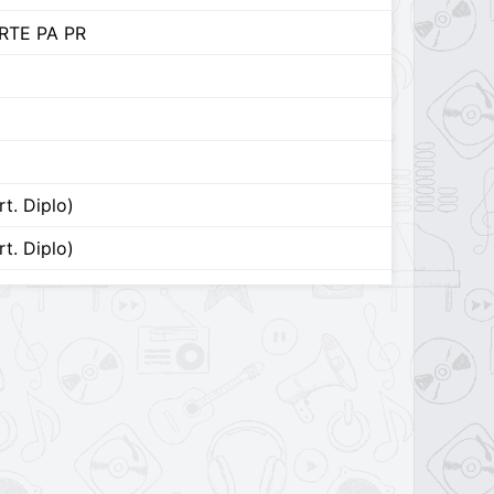
RTE PA PR
t. Diplo)
t. Diplo)
A
t. Arcángel, Ñengo Flow y De La Ghetto)