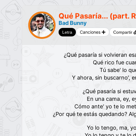
Qué Pasaría... (part.
Bad Bunny
Canciones
Letra
Compartir
¿Qué pasaría si volvieran es
Qué rico fue cua
Tú sabe' lo qu
Y ahora, sin buscarno', e
¿Qué pasaría si estu
En una cama, ey, e
Cómo ante' yo te lo met
¿Por qué te estás quedando? Alg
Yo lo tengo, ma, y
Yo lo tengo y te lo