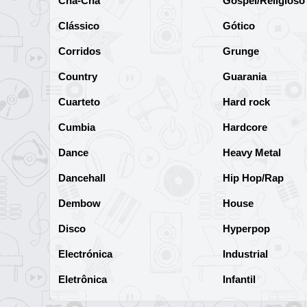
Cha-Cha
Gospel/Religioso
Clássico
Gótico
Corridos
Grunge
Country
Guarania
Cuarteto
Hard rock
Cumbia
Hardcore
Dance
Heavy Metal
Dancehall
Hip Hop/Rap
Dembow
House
Disco
Hyperpop
Electrónica
Industrial
Eletrônica
Infantil