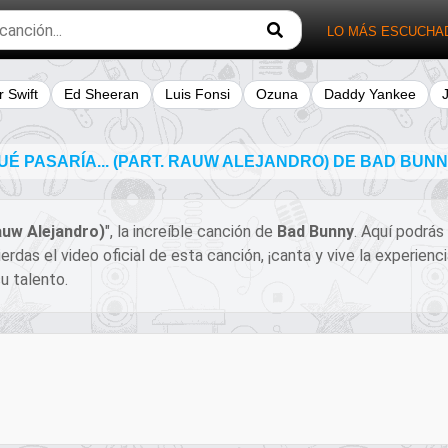
LO MÁS ESCUCHA
r Swift
Ed Sheeran
Luis Fonsi
Ozuna
Daddy Yankee
É PASARÍA... (PART. RAUW ALEJANDRO) DE BAD BUN
Rauw Alejandro)
", la increíble canción de
Bad Bunny
. Aquí podrás
erdas el video oficial de esta canción, ¡canta y vive la experi
u talento.