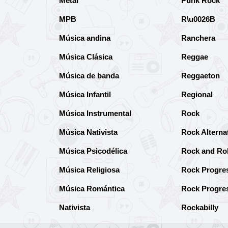
Metal
Punk Rock
MPB
R\u0026B
Música andina
Ranchera
Música Clásica
Reggae
Música de banda
Reggaeton
Música Infantil
Regional
Música Instrumental
Rock
Música Nativista
Rock Alterna
Música Psicodélica
Rock and Rol
Música Religiosa
Rock Progre
Música Romántica
Rock Progre
Nativista
Rockabilly