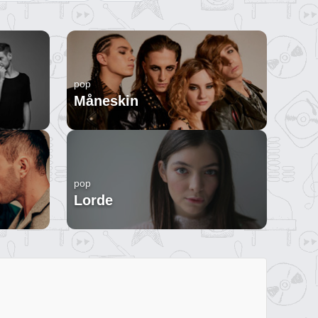
pop
Måneskin
pop
Lorde