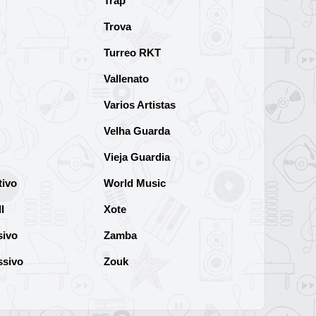
Trap
Trova
Turreo RKT
Vallenato
Varios Artistas
Velha Guarda
Vieja Guardia
tivo
World Music
l
Xote
sivo
Zamba
ssivo
Zouk