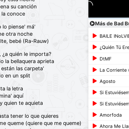
uena su canción
e la conoce
Más de Bad 
o lo piense' má'
me otra noche
BAILE INoLV
alte, bebé (Ra-Rauw)
¿Quién Tú Er
 ¿a quién le importa?
DtMF
o la bellaquera aprieta
 están las carpeta'
La Corriente 
o en un split
Agosto
ta la letra
Si Estuviése
mina' aquí
oy quien te aquieta
Si Estuviése
Amorfoda
asta tener lo que quieres
ue me queme (quiere que me queme)
Ahora Me Llam