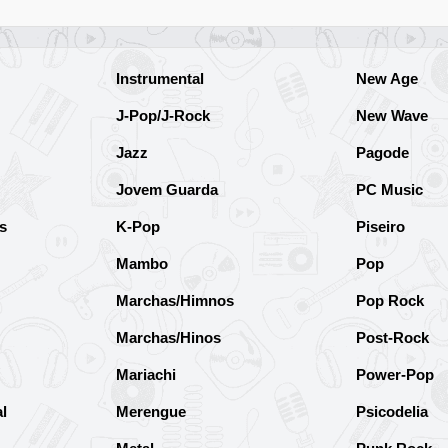
Instrumental
New Age
J-Pop/J-Rock
New Wave
Jazz
Pagode
Jovem Guarda
PC Music
s
K-Pop
Piseiro
Mambo
Pop
Marchas/Himnos
Pop Rock
Marchas/Hinos
Post-Rock
Mariachi
Power-Pop
l
Merengue
Psicodelia