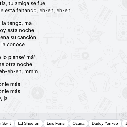
ía, tu amiga se fue
e está faltando, eh-eh, eh-eh
o la tengo, ma
 doy esta noche
uena su canción
e la conoce
o lo piense' má'
me otra noche
 eh-eh-eh, mmm
onle más
onle más
, ja
r Swift
Ed Sheeran
Luis Fonsi
Ozuna
Daddy Yankee