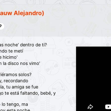
 Rauw Alejandro)
as noche' dentro de ti?
ndo te metí
e hicimo'
n la disco nos vimo'
viéramos solos?
y, recordando
ía, tu amiga se fue
o te está faltando, bebé, y
o lo tengo, ma
 doy esta noche