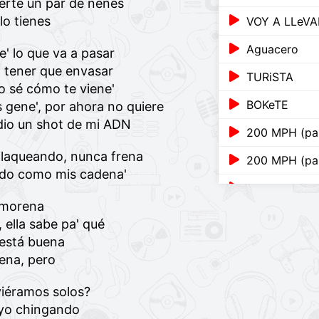
erte un par de nenes
lo tienes
VOY A LLeVA
Aguacero
e' lo que va a pasar
 a tener que envasar
TURiSTA
yo sé cómo te viene'
BOKeTE
s gene', por ahora no quiere
e dio un shot de mi ADN
200 MPH (par
bellaqueando, nunca frena
200 MPH (par
ando como mis cadena'
120
 morena
KETU TeCRÉ
 ella sabe pa' qué
 está buena
LA MuDANZ
lena, pero
ACHO PR (par
viéramos solos?
6 Rings
 yo chingando