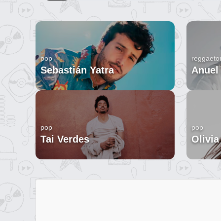
pop
reggaeto
Sebastián Yatra
Anuel
pop
pop
Tai Verdes
Olivia