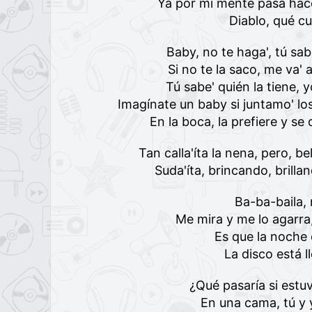
Ya por mi mente pasa hac
Diablo, qué cu
Baby, no te haga', tú sab
Si no te la saco, me va'
Tú sabe' quién la tiene, 
Imagínate un baby si juntamo' lo
En la boca, la prefiere y s
Tan calla'íta la nena, pero, 
Suda'íta, brincando, brill
Ba-ba-baila,
Me mira y me lo agarra,
Es que la noche
La disco está l
¿Qué pasaría si estu
En una cama, tú y