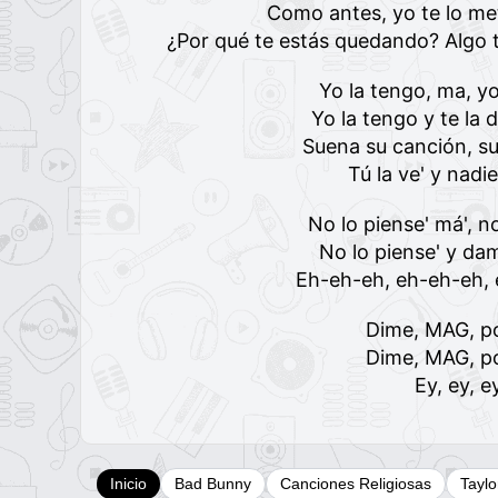
Como antes, yo te lo met
¿Por qué te estás quedando? Algo t
Yo la tengo, ma, y
Yo la tengo y te la
Suena su canción, s
Tú la ve' y nadi
No lo piense' má', n
No lo piense' y da
Eh-eh-eh, eh-eh-eh,
Dime, MAG, p
Dime, MAG, p
Ey, ey, ey
Inicio
Bad Bunny
Canciones Religiosas
Taylo