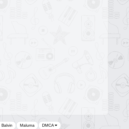
J Balvin
Maluma
DMCA