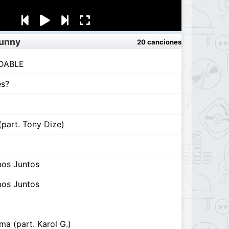
Bunny
20 canciones
IDABLE
es?
(part. Tony Dize)
mos Juntos
mos Juntos
a (part. Karol G.)