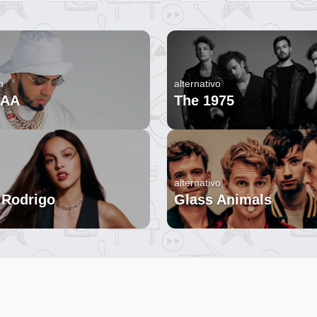
n
alternativo
 AA
The 1975
alternativo
 Rodrigo
Glass Animals