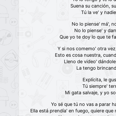
Suena su canción, s
Tú la ve' y nadi
No lo piense' má', n
No lo piense' y da
Que yo te doy lo que te f
Y si nos comemo' otra vez,
Esto es cosa nuestra, cuand
Lleno de video' dándole
La tengo brincand
Explícita, le gus
Tú siempre' ter
Mi gata salvaje, y yo s
Yo sé que tú no vas a parar h
Ella está prendía' en fuego, quiere q