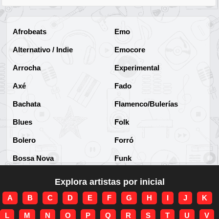
Afrobeats
Emo
Alternativo / Indie
Emocore
Arrocha
Experimental
Axé
Fado
Bachata
Flamenco/Bulerías
Blues
Folk
Bolero
Forró
Bossa Nova
Funk
Brega
Funk Brasileño
Explora artistas por inicial
Brega-funk
Funk Internacional
A
B
C
D
E
F
G
H
I
J
K
Cha-Cha
Gospel/Religioso
L
M
N
O
P
Q
R
S
T
U
V