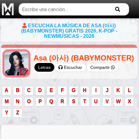
Buscar
temas
musicales
ESCUCHA LA MÚSICA DE ASA (아사)
(BABYMONSTER) GRATIS 2026, K-POP -
NEWMUSICAS - 2026
Asa (아사) (BABYMONSTER)
Escuchar
Compartir
Letras
A
B
C
D
E
F
G
H
I
J
K
L
M
N
O
P
Q
R
S
T
U
V
W
X
Y
Z