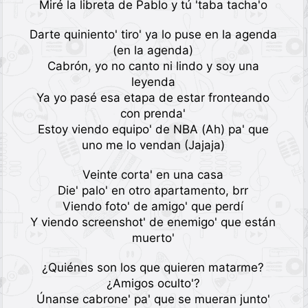
Miré la libreta de Pablo y tú 'taba tacha'o
Darte quiniento' tiro' ya lo puse en la agenda
(en la agenda)
Cabrón, yo no canto ni lindo y soy una
leyenda
Ya yo pasé esa etapa de estar fronteando
con prenda'
Estoy viendo equipo' de NBA (Ah) pa' que
uno me lo vendan (Jajaja)
Veinte corta' en una casa
Die' palo' en otro apartamento, brr
Viendo foto' de amigo' que perdí
Y viendo screenshot' de enemigo' que están
muerto'
¿Quiénes son los que quieren matarme?
¿Amigos oculto'?
Únanse cabrone' pa' que se mueran junto'