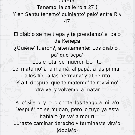
bofetá'
Tenemo' la calle roja 27 (
Y en Santu tenemo' quiniento' palo' entre R y
47
El diablo se me trepa y te prendemo' el palo
de Kenepa
¿Quiéne' fueron?, atentamente: Los diablo',
pa' que sepa'
Los chota' se mueren bonito
Le' matamo' a la mamá, al papá, a las prima',
a los tío', a las hermana' y al perrito
Y a ti despué' que te matemo' te revivimo'
otra ve' y volvemo' a matar
A lo' kilero' y lo' bichote' los tengo a mí la'o
Despué' no se mudan, pero lo tuyo ya está
habla'o (te va' a morir)
Juraste caminar derecho y terminaste vira'o
(dobla'o)