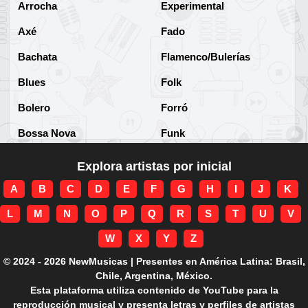
Arrocha
Experimental
Axé
Fado
Bachata
Flamenco/Bulerías
Blues
Folk
Bolero
Forró
Bossa Nova
Funk
Brega
Funk Brasileño
Explora artistas por inicial
Brega-funk
Funk Internacional
A
B
C
D
E
F
G
H
I
J
K
Cha-Cha
Gospel/Religioso
L
M
N
O
P
Q
R
S
T
U
V
Clássico
Gótico
W
X
Y
Z
Corridos
Grunge
© 2024 - 2026 NewMusicas | Presentes en América Latina: Brasil,
Chile, Argentina, México.
Country
Guarania
Esta plataforma utiliza contenido de YouTube para la
reproducción musical y presenta letras y perfiles de artistas