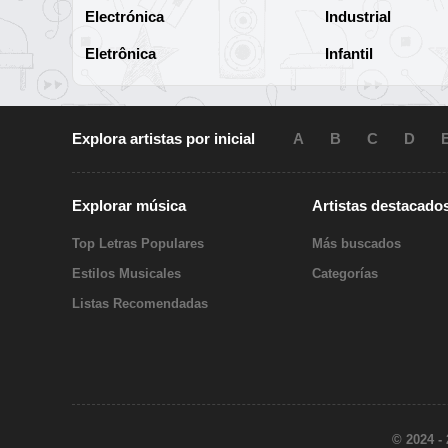
Electrónica
Industrial
Eletrônica
Infantil
Explora artistas por inicial
A
B
C
D
Explorar música
Artistas destacado
Top Letras Populares
Más buscados
Estilos Musicales
Categorías
Listas Recomendadas
© 2024 -