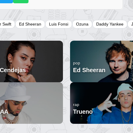
r Swift
Ed Sheeran
Luis Fonsi
Ozuna
Daddy Yankee
pop
 Cendejas
Ed Sheeran
n
rap
 AA
Trueno