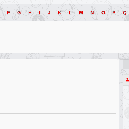
F
G
H
I
J
K
L
M
N
O
P
Q