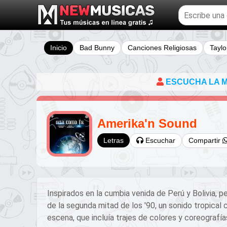
Buscar
temas
musicales
Inicio
Bad Bunny
Canciones Religiosas
Taylo
ESCUCHA LA MÚ
Amerika'n Sound
Escuchar
Compartir
Letras
Inspirados en la cumbia venida de Perú y Bolivia, p
de la segunda mitad de los '90, un sonido tropical 
escena, que incluía trajes de colores y coreografías