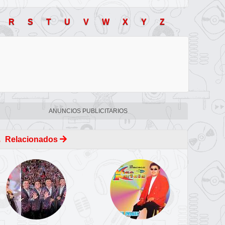
R
S
T
U
V
W
X
Y
Z
ANUNCIOS PUBLICITARIOS
Relacionados