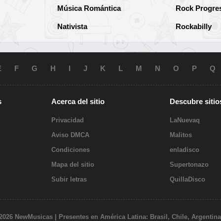
Música Romántica
Rock Progre
Nativista
Rockabilly
E
F
G
H
I
J
K
L
M
N
O
P
Q
s
Acerca del sitio
Descubre sitio
Privacidad
LaNuevaq
Aviso DMCA
Malitos
Condiciones
enladisco
Mapa del sitio
Supertonazo
Subir letras
QuillaDisco
 2026 NewMusicas | Presentes en América Latina: Brasil, Chile, Argentina