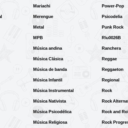
Mariachi
Power-Pop
l
Merengue
Psicodelia
Metal
Punk Rock
MPB
R\u0026B
Música andina
Ranchera
Música Clásica
Reggae
Música de banda
Reggaeton
Música Infantil
Regional
Música Instrumental
Rock
Música Nativista
Rock Alterna
Música Psicodélica
Rock and Rol
Música Religiosa
Rock Progre