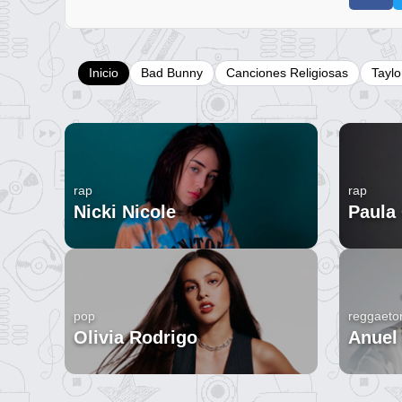
Inicio
Bad Bunny
Canciones Religiosas
Taylo
rap
rap
Nicki Nicole
Paula
pop
reggaeto
Olivia Rodrigo
Anuel