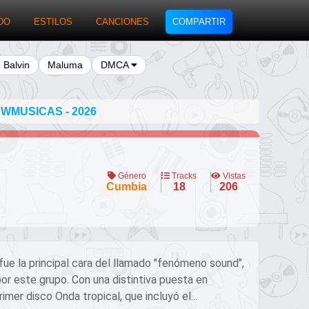
DO
ESTILOS
CANCIONES
COMPARTIR
J Balvin
Maluma
DMCA
WMUSICAS - 2026
Género
Tracks
Vistas
Cumbia
18
206
 fue la principal cara del llamado "fenómeno sound",
por este grupo. Con una distintiva puesta en
imer disco Onda tropical, que incluyó el...