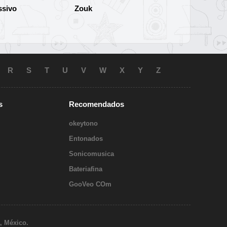
ssivo
Zouk
R
S
T
U
V
W
X
Y
Z
s
Recomendados
okeytono
Entonados
Sonicomusica
Bateriafina
GooVeo COm
, México.