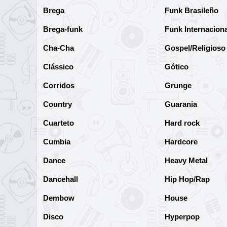
Brega
Funk Brasileño
Brega-funk
Funk Internaciona
Cha-Cha
Gospel/Religioso
Clássico
Gótico
Corridos
Grunge
Country
Guarania
Cuarteto
Hard rock
Cumbia
Hardcore
Dance
Heavy Metal
Dancehall
Hip Hop/Rap
Dembow
House
Disco
Hyperpop