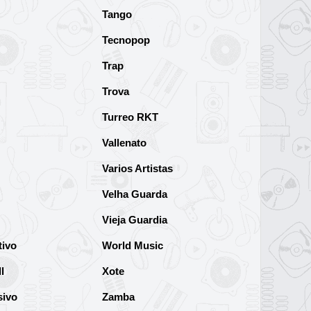
Tango
Tecnopop
Trap
Trova
Turreo RKT
Vallenato
Varios Artistas
Velha Guarda
Vieja Guardia
tivo
World Music
l
Xote
sivo
Zamba