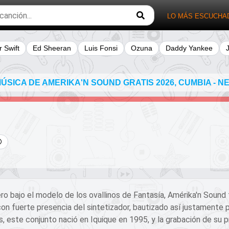
LO MÁS ESCUCHA
r Swift
Ed Sheeran
Luis Fonsi
Ozuna
Daddy Yankee
SICA DE AMERIKA'N SOUND GRATIS 2026, CUMBIA - NE
ero bajo el modelo de los ovallinos de Fantasía, Amérika'n Sound
con fuerte presencia del sintetizador, bautizado así justamente 
, este conjunto nació en Iquique en 1995, y la grabación de su pr