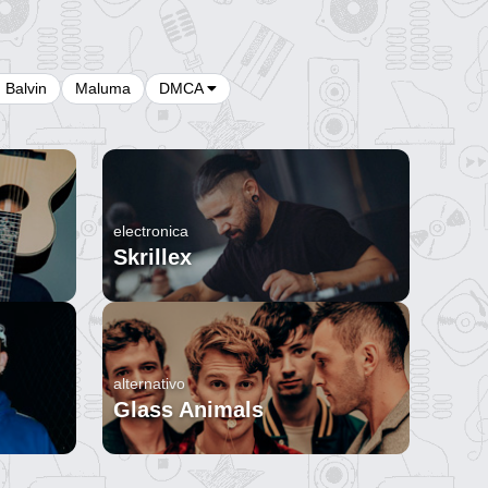
J Balvin
Maluma
DMCA
electronica
Skrillex
alternativo
Glass Animals