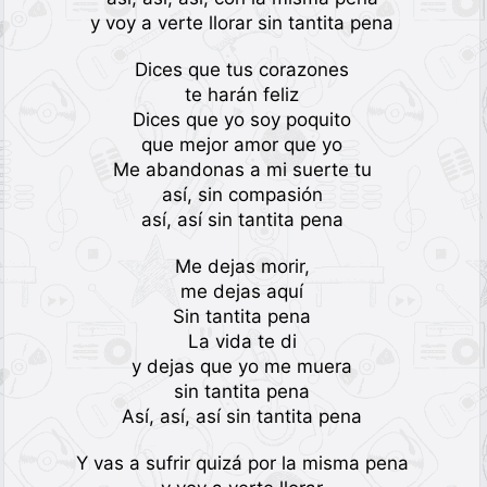
y voy a verte llorar sin tantita pena
Dices que tus corazones
te harán feliz
Dices que yo soy poquito
que mejor amor que yo
Me abandonas a mi suerte tu
así, sin compasión
así, así sin tantita pena
Me dejas morir,
me dejas aquí
Sin tantita pena
La vida te di
y dejas que yo me muera
sin tantita pena
Así, así, así sin tantita pena
Y vas a sufrir quizá por la misma pena