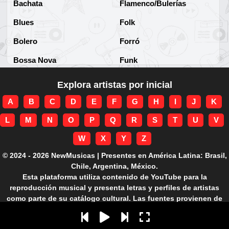
Bachata
Flamenco/Bulerías
Blues
Folk
Bolero
Forró
Bossa Nova
Funk
Brega
Funk Brasileño
Explora artistas por inicial
Brega-funk
Funk Internacional
A
B
C
D
E
F
G
H
I
J
K
Cha-Cha
Gospel/Religioso
L
M
N
O
P
Q
R
S
T
U
V
Clássico
Gótico
W
X
Y
Z
Corridos
Grunge
© 2024 - 2026 NewMusicas | Presentes en América Latina: Brasil,
Chile, Argentina, México.
Country
Guarania
Esta plataforma utiliza contenido de YouTube para la
reproducción musical y presenta letras y perfiles de artistas
Cuarteto
Hard rock
como parte de su catálogo cultural. Las fuentes provienen de
APIs autorizadas.
Cumbia
Hardcore