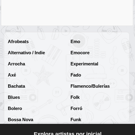
Afrobeats
Emo
Alternativo / Indie
Emocore
Arrocha
Experimental
Axé
Fado
Bachata
Flamenco/Bulerías
Blues
Folk
Bolero
Forró
Bossa Nova
Funk
Brega
Funk Brasileño
Explora artistas por inicial